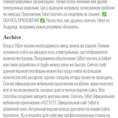
саморегулируемых организациях. Лучше юзать вебмани или другие
электронные кошельки, где с выводом например зачислением проблем
не никогда. Приложение 1xbet скачать на смартфон по ссылке :
СКАЧАТЬ ПРИЛОЖЕНИЕ
. После того, как удалось скачать 1xbet на
Андроид, программу нужно регулярно обновлять.
Archive
Вход в 1ХБет казино необходимость ввод логина же пароля. Помимо
основного счёта на аккаунте есть и виртуальный, где отображается
количество баллов. Программное обеспечение 1xBet скачать и Айфон
или такое устройство от Apple можно легко же быстро. Сейчас софт
данной игровой платформы можно без труда найти на большом
количестве веб ресурсов, однако загрузку оттуда лучше не проводить.
Скачав официальное мобильное приложение на iphone, игрок получает
все те же возможности, которые дает и полная версия сайта. Все
способы создания аккаунта указаны ниже. Скачать 1xBet Официальное
мобильное приложение v102 5121. Официальный сайт 1xBet в
доменной зоне. Актуальная версия всегда доступна на нашем сайте,
бесплатно. Ru и откройте для себя мир профессиональных ставок на