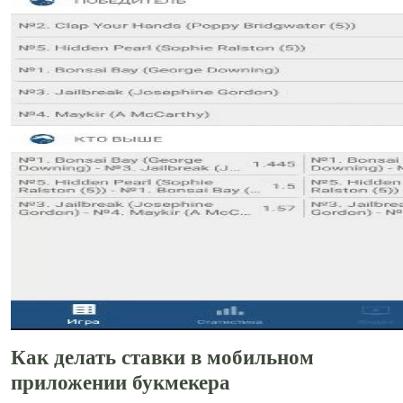
Как делать ставки в мобильном
приложении букмекера