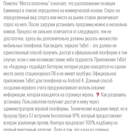
Пометка “Места оплачены” означает, что расположение позиция
букмекера в списке определена на коммерческой основе. Спрос на
определенный вид спорта или место на рынке ставок увеличивает
спрос на него. После загрузки установить программу можно в несколько
кликов. Процесс не сильнее отличается от следующего, тем не
достаточно, здесь вы дополнительно должны указать множество
мобильных телефонов. Как видите, зеркало 1xBet – это далеко не
единственный способ получить доступ к официальной платформе в том
случае, если с ним возникают какие либо трудности. Приложение 1xBet
на «Андроид» подойдет беттерам, которые редко находятся на одном
месте около стационарного ПК и не имеют ноутбука. Официальное
приложение 1xBet для телефонов на Android 4. Данный способ
создания игрового счета предусматривает использование
информации, которая находится на странице игрока.
Как разрешить
установку. Пользователи получают доступ к нему через
администраторов игровой платформы. Технические издания пишут, но в
браузер Opera 51 встроили бесплатный VPN, который предоставляет
юзерам усиленную против. Контора предлагает 100% надбавку на
первый внесенный депозит. Дело в том, что одна из главных