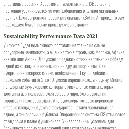
спортивные события. Ассортимент азартных игр в 1XBet казино
постоянно увеличивается за счет добавления в каталог актуальных
новинок. Если вы решили первый раз скачать 1xBet на Андроид, то вам
необходимо будет пройти процедуру регистрации.
Sustainability Performance Data 2021
У игроков будет возможность поставить не только на самые
популярные чемпионаты, а еще и на такие страны как: Марокко, Африка,
низшие лиги Англии. Допускается сделать ставки не только на победу
одной из команд или ничью, но и на другие результаты. Для
оформления экспресс ставки, необходимо в 1 купон добавить
несколько событий от 2 до 10, указав вариант исхода и сумму. Многие
популярные букмекерские конторы, официальные сайты которых
доступны для пользователей со всего мира, блокируются на
территории некоторых стран. А те букмекеры, которые перенесли
игровые площадки в другие государства – станут увеличиваться
вдвое, и финансами, и публикой. Операционная система iOS отличается
от Андроид в плане функционала. Универсальным условием для
большинства промо предложений считается заданное количество