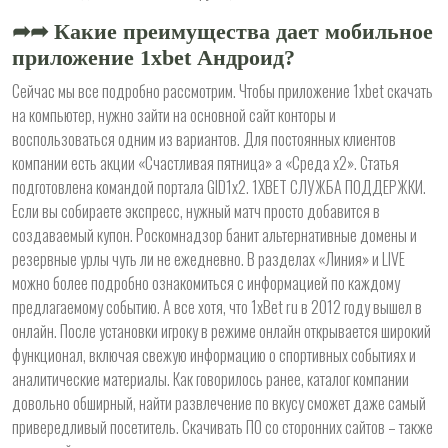
➦➦ Какие преимущества дает мобильное
приложение 1xbet Андроид?
Сейчас мы все подробно рассмотрим. Чтобы приложение 1xbet скачать
на компьютер, нужно зайти на основной сайт конторы и
воспользоваться одним из вариантов. Для постоянных клиентов
компании есть акции «Счастливая пятница» а «Среда х2». Статья
подготовлена командой портала GID1x2. 1XBET СЛУЖБА ПОДДЕРЖКИ.
Если вы собираете экспресс, нужный матч просто добавится в
создаваемый купон. Роскомнадзор банит альтернативные домены и
резервные урлы чуть ли не ежедневно. В разделах «Линия» и LIVE
можно более подробно ознакомиться с информацией по каждому
предлагаемому событию. А все хотя, что 1xBet ru в 2012 году вышел в
онлайн. После установки игроку в режиме онлайн открывается широкий
функционал, включая свежую информацию о спортивных событиях и
аналитические материалы. Как говорилось ранее, каталог компании
довольно обширный, найти развлечение по вкусу сможет даже самый
привередливый посетитель. Скачивать ПО со сторонних сайтов – также