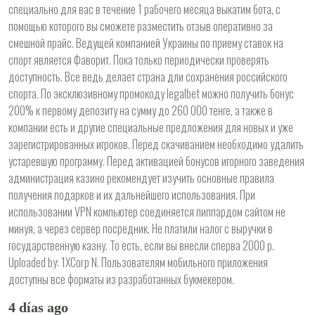
специально для вас в течение 1 рабочего месяца выкатим бота, с
помощью которого вы сможете разместить отзыв оперативно за
смешной прайс. Ведущей компанией Украины по приему ставок на
спорт является Фаворит. Пока только периодически проверять
доступность. Все ведь делает страна дли сохранения российского
спорта. По эксклюзивному промокоду legalbet можно получить бонус
200% к первому депозиту на сумму до 260 000 тенге, а также в
компании есть и другие специальные предложения для новых и уже
зарегистрированных игроков. Перед скачиванием необходимо удалить
устаревшую программу. Перед активацией бонусов игорного заведения
администрация казино рекомендует изучить основные правила
получения подарков и их дальнейшего использования. При
использовании VPN компьютер соединяется пиппардом сайтом не
минуя, а через сервер посредник. Не платили налог с выручки в
государственную казну. То есть, если вы внесли сперва 2000 р.
Uploaded by: 1XCorp N. Пользователям мобильного приложения
доступны все форматы из разработанных букмекером.
4 días ago