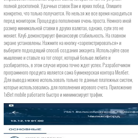
полной десктопной. Удачных ставок Вам и ярких побед. Опишите
конкретно, что только получается. Но нельзя же все время находиться
перед монитором. Процедура пополнения очень проста. Немного иной
размер минимальной ставки в других валютах, однако, сути это не
меняет. Клуб демонстрирует финансовую стабильность. На главном
экране установлены. Нажмите на кнопку «зарегистрироваться» и
выберите подходящий способ создания аккаунта. Используйте свое
мышление и ставьте на тот спорт, который больше любите и
разбираетесь, в этом случае игрока точно ждет успех. Разработчиком
программного продукта является сама букмекерская контора Мелбет.
Для вывода можно использовать только те данные платежных систем,
которые использовались для пополнения игрового счета. Приложение
1xBet mobile работаете быстро и минимизирует трафик.