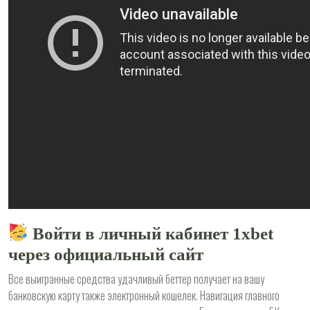
Войти в личный кабинет 1xbet
через официальный сайт
Все выигранные средства удачливый беттер получает на вашу
банковскую карту также электронный кошелек. Навигация главного