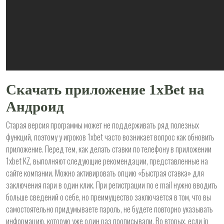
Скачать приложение 1xBet на
Андроид
Старая версия программы может не поддерживать ряд полезных
функций, поэтому у игроков 1хbet часто возникает вопрос как обновить
приложение. Перед тем, как делать ставки по телефону в приложении
1xbet KZ, выполняют следующие рекомендации, представленные на
сайте компании. Можно активировать опцию «Быстрая ставка» для
заключения пари в один клик. При регистрации по e mail нужно вводить
больше сведений о себе, но преимущество заключается в том, что вы
самостоятельно придумываете пароль, не будете повторно указывать
информацию, которую уже один раз прописывали. Во вторых, если ip