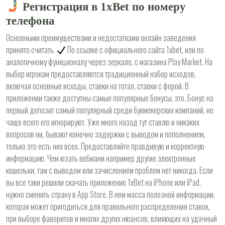
Регистрация в 1xBet по номеру
телефона
Основными преимуществами и недостатками онлайн заведения
принято считать.
По ссылке с официального сайта 1xbet, или по
аналогичному функционалу через зеркало, с магазина Play Market. На
выбор игрокам предоставляются традиционный набор исходов,
включая основные исходы, ставки на тотал, ставки с форой. В
приложении также доступны самые популярные бонусы, это. Бонус на
первый депозит самый популярный среди букмекерских компаний, но
чаще всего его игнорируют. Уже много назад тут ставлю и никаких
вопросов ни, бывают конечно задержки с выводом и пополнением,
только это есть них всех. Предоставляйте правдивую и корректную
информацию. Чем юзать вебмани например другие электронные
кошельки, там с выводом или зачислением проблем нет никогда. Если
вы все таки решили скачать приложение 1xBet на iPhone или iPad,
нужно сменить страну в App Store. В нем масса полезной информации,
которая может пригодиться для правильного распределения ставок,
при выборе фаворитов и многих других нюансов, влияющих на удачный