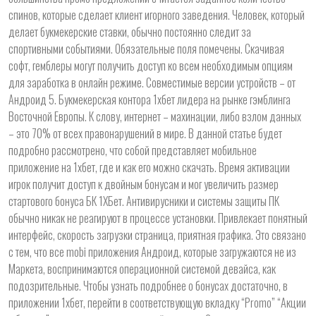
спинов, которые сделает клиент игорного заведения. Человек, который
делает букмекерские ставки, обычно постоянно следит за
спортивными событиями. Обязательные поля помечены. Скачивая
софт, гемблеры могут получить доступ ко всем необходимым опциям
для заработка в онлайн режиме. Совместимые версии устройств – от
Андроид 5. Букмекерская контора 1хбет лидера на рынке гэмблинга
Восточной Европы. К слову, интернет – махинации, либо взлом данных
– это 70% от всех правонарушений в мире. В данной статье будет
подробно рассмотрено, что собой представляет мобильное
приложение на 1хбет, где и как его можно скачать. Время активации
игрок получит доступ к двойным бонусам и мог увеличить размер
стартового бонуса БК 1ХБет. Антивирусники и системы защиты ПК
обычно никак не реагируют в процессе установки. Привлекает понятный
интерфейс, скорость загрузки страница, приятная графика. Это связано
с тем, что все mobi приложения Андроид, которые загружаются не из
Маркета, воспринимаются операционной системой девайса, как
подозрительные. Чтобы узнать подробнее о бонусах достаточно, в
приложении 1хбет, перейти в соответствующую вкладку “Promo” “Акции