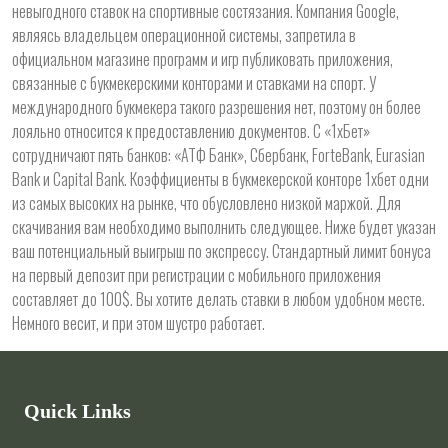
невыгодного ставок на спортивные состязания. Компания Google,
являясь владельцем операционной системы, запретила в
официальном магазине программ и игр публиковать приложения,
связанные с букмекерскими конторами и ставками на спорт. У
международного букмекера такого разрешения нет, поэтому он более
лояльно относится к предоставлению документов. С «1хБет»
сотрудничают пять банков: «АТФ Банк», Сбербанк, ForteBank, Eurasian
Bank и Capital Bank. Коэффициенты в букмекерской конторе 1хбет одни
из самых высоких на рынке, что обусловлено низкой маржой. Для
скачивания вам необходимо выполнить следующее. Ниже будет указан
ваш потенциальный выигрыш по экспрессу. Стандартный лимит бонуса
на первый депозит при регистрации с мобильного приложения
составляет до 100$. Вы хотите делать ставки в любом удобном месте.
Немного весит, и при этом шустро работает.
Quick Links